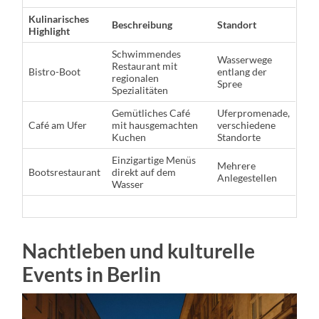
Kulinarisches
Beschreibung
Standort
Highlight
Schwimmendes
Wasserwege
Restaurant mit
Bistro-Boot
entlang der
regionalen
Spree
Spezialitäten
Gemütliches Café
Uferpromenade,
Café am Ufer
mit hausgemachten
verschiedene
Kuchen
Standorte
Einzigartige Menüs
Mehrere
Bootsrestaurant
direkt auf dem
Anlegestellen
Wasser
Nachtleben und kulturelle
Events in Berlin