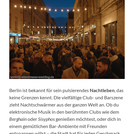
Berlin ist bekannt für sein pulsierendes
Nachtleben
, das
keine Grenzen kennt. Die vielfältige Club- und Barszene
zieht Nachtschwärmer aus der ganzen Welt an. Ob du
elektronische Musik in den berühmten Clubs wie dem
Berghain
oder
Sisyphos
genießen möchtest, oder dich in
einem gemütlichen Bar-Ambiente mit Freunden
entspannen willst – die Stadt hat für jeden Geschmack