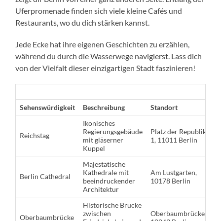
Uferpromenade finden sich viele kleine Cafés und
Restaurants, wo du dich stärken kannst.
Jede Ecke hat ihre eigenen Geschichten zu erzählen,
während du durch die Wasserwege navigierst. Lass dich
von der Vielfalt dieser einzigartigen Stadt faszinieren!
Sehenswürdigkeit
Beschreibung
Standort
Ikonisches
Regierungsgebäude
Platz der Republik
Reichstag
mit gläserner
1, 11011 Berlin
Kuppel
Majestätische
Kathedrale mit
Am Lustgarten,
Berlin Cathedral
beeindruckender
10178 Berlin
Architektur
Historische Brücke
zwischen
Oberbaumbrücke,
Oberbaumbrücke