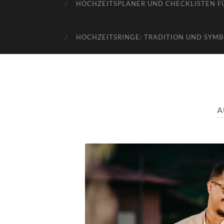
HOCHZEITSPLANER UND CHECKLISTEN FÜ
HOCHZEITSRINGE: TRADITION UND SYMB
A