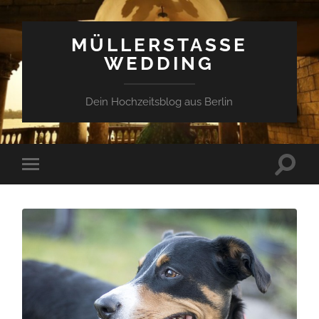
MÜLLERSTASSE W
EDDING
Dein Hochzeitsblog aus Berlin
Suchfe
Mobile-
ein-/a
Menü
ein-/ausblenden